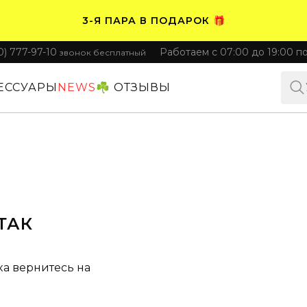
3-Я ПАРА В ПОДАРОК 🎁
0) 777-97-10
Работаем с 07:00 до 19:00 п
звонок бесплатный
ПЛАТИТЕ ЧАСТЯМИ. НОСИТЕ СРАЗУ 🛒
ЕССУАРЫ
NEWS
☘️ ОТЗЫВЫ
ТАК
ка вернитесь на