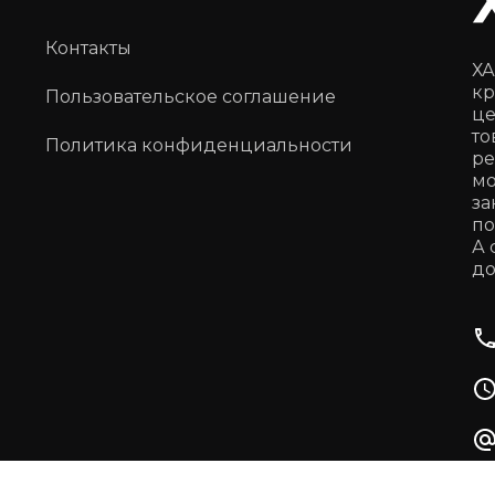
Контакты
ХА
кр
Пользовательское соглашение
це
то
Политика конфиденциальности
ре
мо
за
по
А 
до