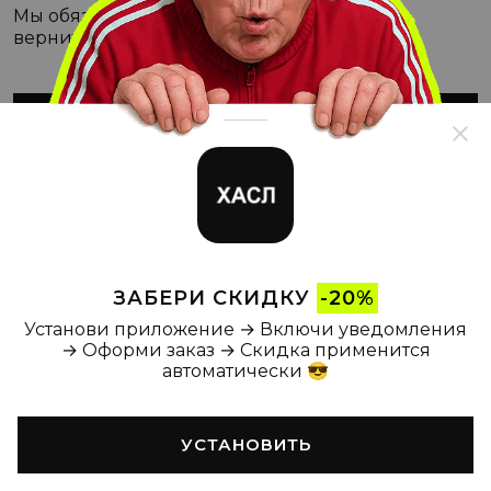
Мы обязательно с этим разберёмся, а пока
вернитесь на Главную
ВЕРНУТЬСЯ НА ГЛАВНУЮ
ЗАБЕРИ СКИДКУ
-20%
Установи приложение → Включи уведомления
→ Оформи заказ → Скидка применится
автоматически 😎
УСТАНОВИТЬ
Главная
Каталог
Корзина
Новости
Профиль