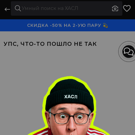
СКИДКА -50% НА 2-УЮ ПАРУ 💫
3-Я ПАРА В ПОДАРОК 🎁
УПС, ЧТО-ТО ПОШЛО НЕ ТАК