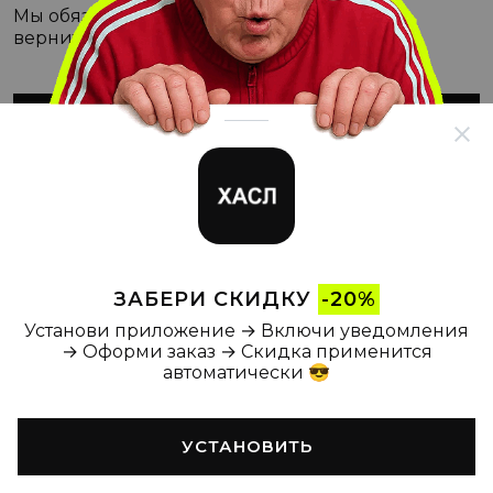
Мы обязательно с этим разберёмся, а пока
вернитесь на Главную
ВЕРНУТЬСЯ НА ГЛАВНУЮ
ЗАБЕРИ СКИДКУ
-20%
Установи приложение → Включи уведомления
→ Оформи заказ → Скидка применится
автоматически 😎
УСТАНОВИТЬ
Главная
Каталог
Корзина
Новости
Профиль