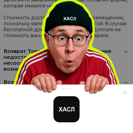
которая имеется на нашем сайте.
Стоимость доставки не подлежит возмещению,
поскольку является отдельной услугой. В случае
бесплатной доставки при 100% предоплате ее
стоимость вычитается из суммы возврата.
Возврат Товара в случае обнаружения
недостатков, связанных с
несоответствием условиям Заказа,
возникшим по вине Продавца
Возврат Товара надлежащего качества
Возврат Товара ненадлежащего качества
Возврат денежных средств
8 (800) 777-97-10