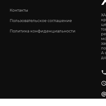
Контакты
ХА
кр
Пользовательское соглашение
це
то
Политика конфиденциальности
ре
мо
за
по
А 
до