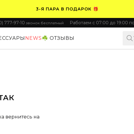
3-Я ПАРА В ПОДАРОК 🎁
0) 777-97-10
Работаем с 07:00 до 19:00 п
звонок бесплатный
ПЛАТИТЕ ЧАСТЯМИ. НОСИТЕ СРАЗУ 🛒
ЕССУАРЫ
NEWS
☘️ ОТЗЫВЫ
ТАК
ка вернитесь на