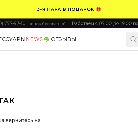
3-Я ПАРА В ПОДАРОК 🎁
0) 777-97-10
Работаем с 07:00 до 19:00 п
звонок бесплатный
ПЛАТИТЕ ЧАСТЯМИ. НОСИТЕ СРАЗУ 🛒
ЕССУАРЫ
NEWS
☘️ ОТЗЫВЫ
ТАК
ка вернитесь на