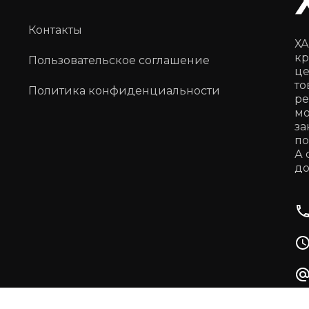
Контакты
ХА
кр
Пользовательское соглашение
це
то
Политика конфиденциальности
ре
мо
за
по
А 
до