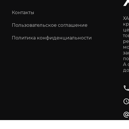
Контакты
ХА
кр
Пользовательское соглашение
це
то
Политика конфиденциальности
ре
мо
за
по
А 
до