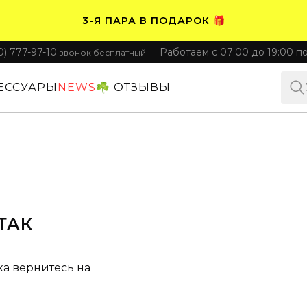
3-Я ПАРА В ПОДАРОК 🎁
0) 777-97-10
Работаем с 07:00 до 19:00 п
звонок бесплатный
ПЛАТИТЕ ЧАСТЯМИ. НОСИТЕ СРАЗУ 🛒
ЕССУАРЫ
NEWS
☘️ ОТЗЫВЫ
ТАК
ка вернитесь на