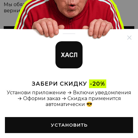
Мы обязательно с этим разберёмся, а пока
вернитесь на Главную
ВЕРНУТЬСЯ НА ГЛАВНУЮ
ЗАБЕРИ СКИДКУ
-20%
Установи приложение → Включи уведомления
→ Оформи заказ → Скидка применится
автоматически 😎
УСТАНОВИТЬ
Главная
Каталог
Корзина
Новости
Профиль