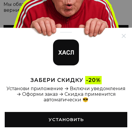
Мы обязательно с этим разберёмся, а пока
вернитесь на Главную
ВЕРНУТЬСЯ НА ГЛАВНУЮ
ЗАБЕРИ СКИДКУ
-20%
Установи приложение → Включи уведомления
→ Оформи заказ → Скидка применится
автоматически 😎
УСТАНОВИТЬ
Главная
Каталог
Корзина
Новости
Профиль