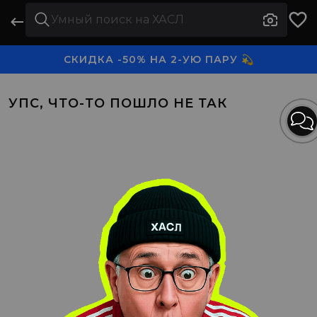
СКИДКА -50% НА 2-УЮ ПАРУ 💫
3-Я ПАРА В ПОДАРОК 🎁
УПС, ЧТО-ТО ПОШЛО НЕ ТАК