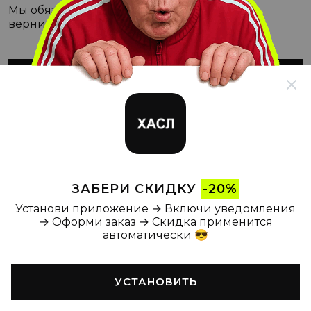
Мы обязательно с этим разберёмся, а пока
вернитесь на Главную
ВЕРНУТЬСЯ НА ГЛАВНУЮ
ЗАБЕРИ СКИДКУ
-20%
Установи приложение → Включи уведомления
→ Оформи заказ → Скидка применится
автоматически 😎
УСТАНОВИТЬ
Главная
Каталог
Корзина
Новости
Профиль