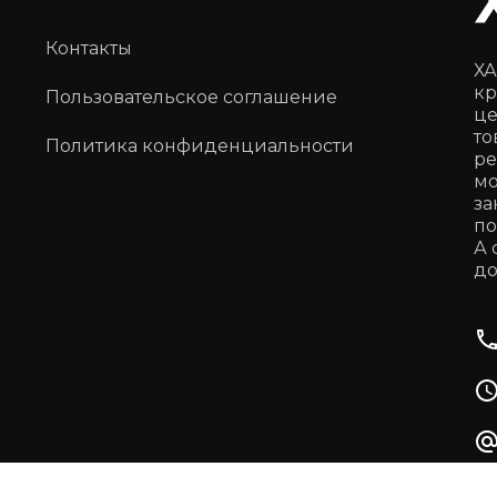
Контакты
ХА
кр
Пользовательское соглашение
це
то
Политика конфиденциальности
ре
мо
за
по
А 
до