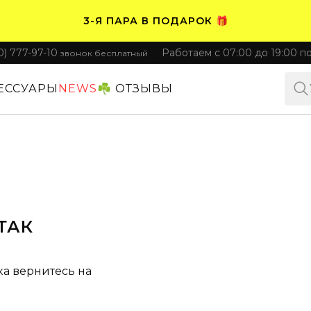
3-Я ПАРА В ПОДАРОК 🎁
0) 777-97-10
Работаем с 07:00 до 19:00 п
звонок бесплатный
ПЛАТИТЕ ЧАСТЯМИ. НОСИТЕ СРАЗУ 🛒
ЕССУАРЫ
NEWS
☘️ ОТЗЫВЫ
ТАК
ка вернитесь на