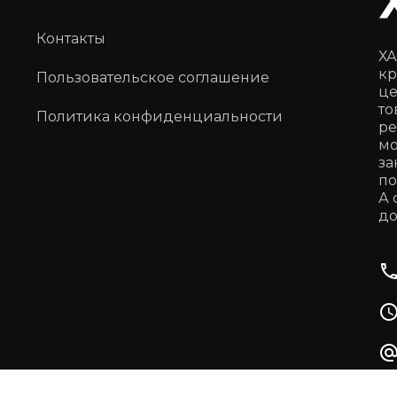
Контакты
ХА
кр
Пользовательское соглашение
це
то
Политика конфиденциальности
ре
мо
за
по
А 
до