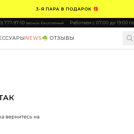
3-Я ПАРА В ПОДАРОК 🎁
0) 777-97-10
Работаем с 07:00 до 19:00 п
звонок бесплатный
ПЛАТИТЕ ЧАСТЯМИ. НОСИТЕ СРАЗУ 🛒
ЕССУАРЫ
NEWS
☘️ ОТЗЫВЫ
ТАК
ка вернитесь на