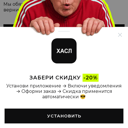
Мы обязательно с этим разберёмся, а пока
вернитесь на Главную
ВЕРНУТЬСЯ НА ГЛАВНУЮ
ЗАБЕРИ СКИДКУ
-20%
Установи приложение → Включи уведомления
→ Оформи заказ → Скидка применится
автоматически 😎
УСТАНОВИТЬ
Главная
Каталог
Корзина
Новости
Профиль