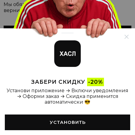
Мы обязательно с этим разберёмся, а пока
вернитесь на Главную
ВЕРНУТЬСЯ НА ГЛАВНУЮ
ЗАБЕРИ СКИДКУ
-20%
Установи приложение → Включи уведомления
→ Оформи заказ → Скидка применится
автоматически 😎
УСТАНОВИТЬ
Главная
Каталог
Корзина
Новости
Профиль