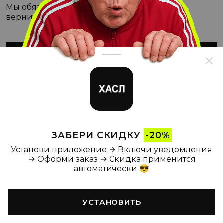
Мы обязательно с этим разберёмся, а пока
вернитесь на Главную
ВЕРНУТЬСЯ НА ГЛАВНУЮ
ЗАБЕРИ СКИДКУ
-20%
Установи приложение → Включи уведомления
→ Оформи заказ → Скидка применится
автоматически 😎
УСТАНОВИТЬ
Главная
Каталог
Корзина
Новости
Профиль