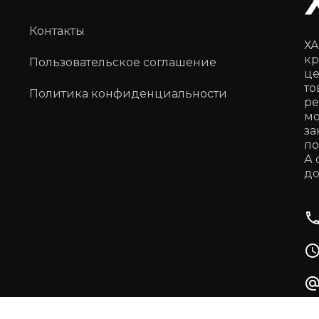
Контакты
ХА
кр
Пользовательское соглашение
це
то
Политика конфиденциальности
ре
мо
за
по
А 
до