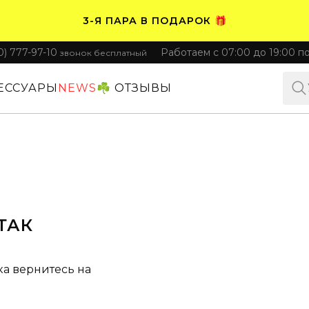
3-Я ПАРА В ПОДАРОК 🎁
0) 777-97-10
Работаем с 07:00 до 19:00 п
звонок бесплатный
ПЛАТИТЕ ЧАСТЯМИ. НОСИТЕ СРАЗУ 🛒
ЕССУАРЫ
NEWS
☘️ ОТЗЫВЫ
ТАК
ка вернитесь на