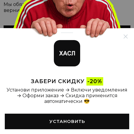
Мы обязательно с этим разберёмся, а пока
вернитесь на Главную
ВЕРНУТЬСЯ НА ГЛАВНУЮ
ЗАБЕРИ СКИДКУ
-20%
Установи приложение → Включи уведомления
→ Оформи заказ → Скидка применится
автоматически 😎
УСТАНОВИТЬ
Главная
Каталог
Корзина
Новости
Профиль