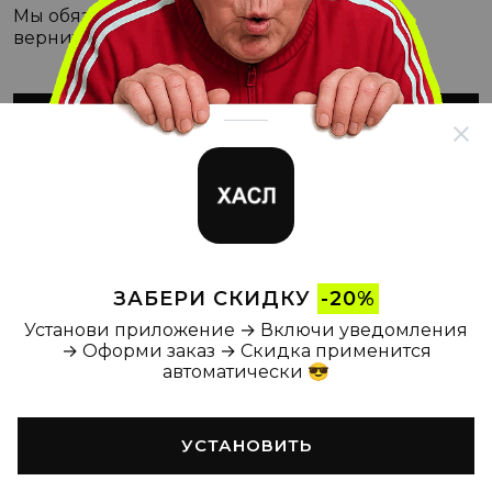
Мы обязательно с этим разберёмся, а пока
вернитесь на Главную
ВЕРНУТЬСЯ НА ГЛАВНУЮ
ЗАБЕРИ СКИДКУ
-20%
Установи приложение → Включи уведомления
→ Оформи заказ → Скидка применится
автоматически 😎
УСТАНОВИТЬ
Главная
Каталог
Корзина
Новости
Профиль