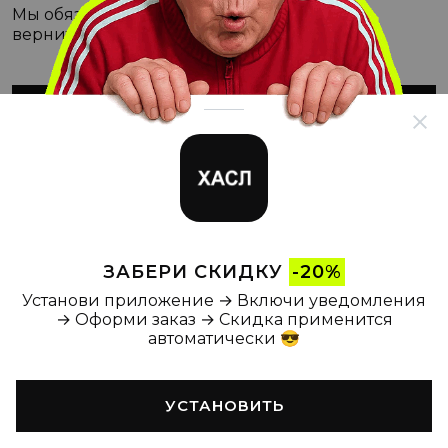
Мы обязательно с этим разберёмся, а пока
вернитесь на Главную
ВЕРНУТЬСЯ НА ГЛАВНУЮ
ЗАБЕРИ СКИДКУ
-20%
Установи приложение → Включи уведомления
→ Оформи заказ → Скидка применится
автоматически 😎
УСТАНОВИТЬ
Главная
Каталог
Корзина
Новости
Профиль