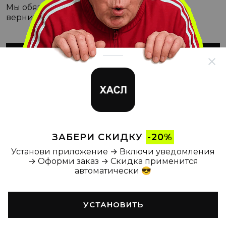
Мы обязательно с этим разберёмся, а пока
вернитесь на Главную
ВЕРНУТЬСЯ НА ГЛАВНУЮ
ЗАБЕРИ СКИДКУ
-20%
Установи приложение → Включи уведомления
→ Оформи заказ → Скидка применится
автоматически 😎
УСТАНОВИТЬ
Главная
Каталог
Корзина
Новости
Профиль