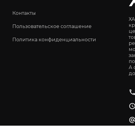
Контакты
ХА
кр
Пользовательское соглашение
це
то
Политика конфиденциальности
ре
мо
за
по
А 
до