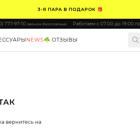
3-Я ПАРА В ПОДАРОК 🎁
0) 777-97-10
Работаем с 07:00 до 19:00 п
звонок бесплатный
ПЛАТИТЕ ЧАСТЯМИ. НОСИТЕ СРАЗУ 🛒
ЕССУАРЫ
NEWS
☘️ ОТЗЫВЫ
ТАК
ка вернитесь на