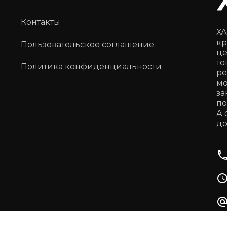
Контакты
ХА
кр
Пользовательское соглашение
це
то
Политика конфиденциальности
ре
мо
за
по
А 
до