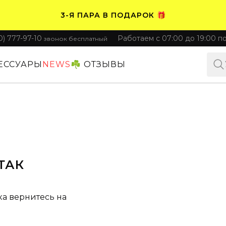
3-Я ПАРА В ПОДАРОК 🎁
0) 777-97-10
Работаем с 07:00 до 19:00 п
звонок бесплатный
ПЛАТИТЕ ЧАСТЯМИ. НОСИТЕ СРАЗУ 🛒
ЕССУАРЫ
NEWS
☘️ ОТЗЫВЫ
ТАК
ка вернитесь на