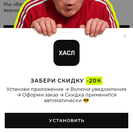
Мы обязательно с этим разберёмся, а пока
вернитесь на Главную
ВЕРНУТЬСЯ НА ГЛАВНУЮ
ЗАБЕРИ СКИДКУ
-20%
Установи приложение → Включи уведомления
→ Оформи заказ → Скидка применится
автоматически 😎
УСТАНОВИТЬ
Главная
Каталог
Корзина
Новости
Профиль