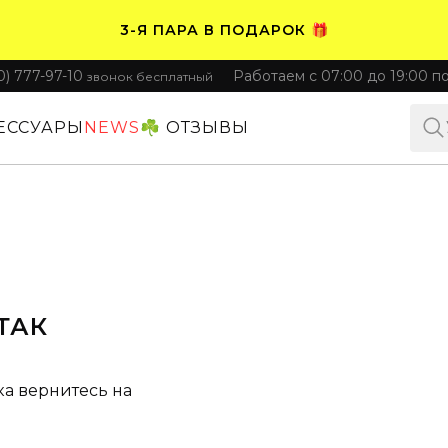
3-Я ПАРА В ПОДАРОК 🎁
0) 777-97-10
Работаем с 07:00 до 19:00 п
звонок бесплатный
ПЛАТИТЕ ЧАСТЯМИ. НОСИТЕ СРАЗУ 🛒
ЕССУАРЫ
NEWS
☘️ ОТЗЫВЫ
ТАК
ка вернитесь на