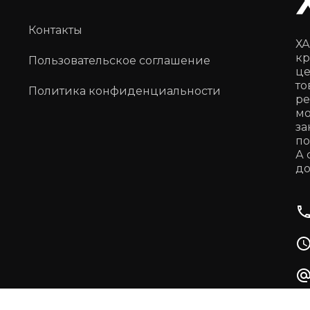
Контакты
ХА
кр
Пользовательское соглашение
це
то
Политика конфиденциальности
ре
мо
за
по
А 
до