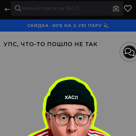
СКИДКА -50% НА 2-УЮ ПАРУ 💫
3-Я ПАРА В ПОДАРОК 🎁
УПС, ЧТО-ТО ПОШЛО НЕ ТАК