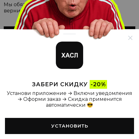
Мы обязательно с этим разберёмся, а пока
вернитесь на Главную
ВЕРНУТЬСЯ НА ГЛАВНУЮ
ЗАБЕРИ СКИДКУ
-20%
Установи приложение → Включи уведомления
→ Оформи заказ → Скидка применится
автоматически 😎
УСТАНОВИТЬ
Главная
Каталог
Корзина
Новости
Профиль