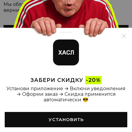
Мы обязательно с этим разберёмся, а пока
вернитесь на Главную
ВЕРНУТЬСЯ НА ГЛАВНУЮ
ЗАБЕРИ СКИДКУ
-20%
Установи приложение → Включи уведомления
→ Оформи заказ → Скидка применится
автоматически 😎
УСТАНОВИТЬ
Главная
Каталог
Корзина
Новости
Профиль