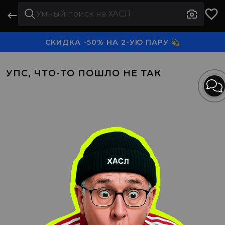
СКИДКА -50% НА 2-УЮ ПАРУ 💫
3-Я ПАРА В ПОДАРОК 🎁
УПС, ЧТО-ТО ПОШЛО НЕ ТАК