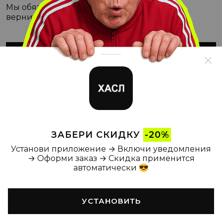
Мы обязательно с этим разберёмся, а пока
вернитесь на Главную
ВЕРНУТЬСЯ НА ГЛАВНУЮ
ЗАБЕРИ СКИДКУ
-20%
Установи приложение → Включи уведомления
→ Оформи заказ → Скидка применится
автоматически 😎
УСТАНОВИТЬ
Главная
Каталог
Корзина
Новости
Профиль