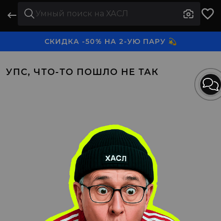
СКИДКА -50% НА 2-УЮ ПАРУ 💫
3-Я ПАРА В ПОДАРОК 🎁
УПС, ЧТО-ТО ПОШЛО НЕ ТАК