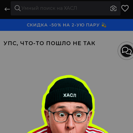
СКИДКА -50% НА 2-УЮ ПАРУ 💫
3-Я ПАРА В ПОДАРОК 🎁
УПС, ЧТО-ТО ПОШЛО НЕ ТАК