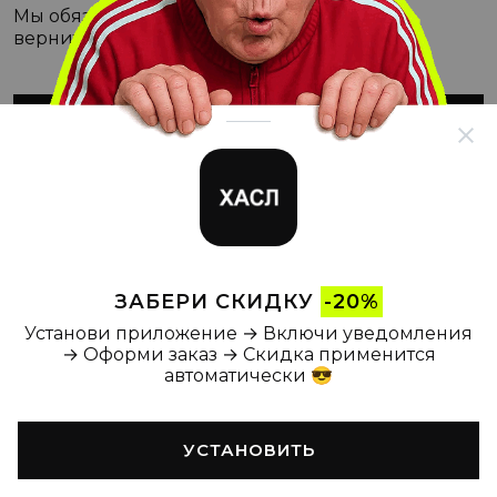
Мы обязательно с этим разберёмся, а пока
вернитесь на Главную
ВЕРНУТЬСЯ НА ГЛАВНУЮ
ЗАБЕРИ СКИДКУ
-20%
Установи приложение → Включи уведомления
→ Оформи заказ → Скидка применится
автоматически 😎
УСТАНОВИТЬ
Главная
Каталог
Корзина
Новости
Профиль