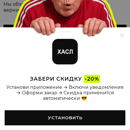
Мы обязательно с этим разберёмся, а пока
вернитесь на Главную
ВЕРНУТЬСЯ НА ГЛАВНУЮ
ЗАБЕРИ СКИДКУ
-20%
Установи приложение → Включи уведомления
→ Оформи заказ → Скидка применится
автоматически 😎
УСТАНОВИТЬ
Главная
Каталог
Корзина
Новости
Профиль