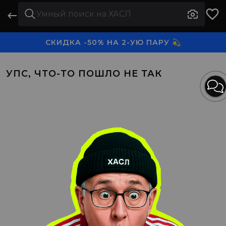
СКИДКА -50% НА 2-УЮ ПАРУ 💫
3-Я ПАРА В ПОДАРОК 🎁
УПС, ЧТО-ТО ПОШЛО НЕ ТАК