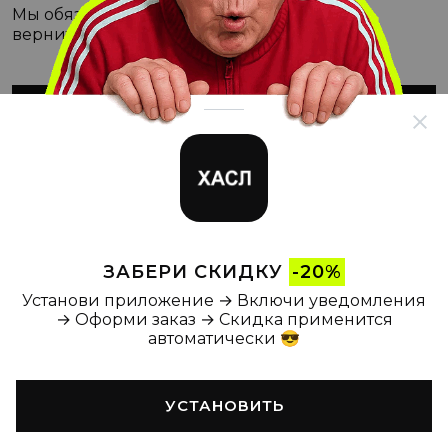
Мы обязательно с этим разберёмся, а пока
вернитесь на Главную
ВЕРНУТЬСЯ НА ГЛАВНУЮ
ЗАБЕРИ СКИДКУ
-20%
Установи приложение → Включи уведомления
→ Оформи заказ → Скидка применится
автоматически 😎
УСТАНОВИТЬ
Главная
Каталог
Корзина
Новости
Профиль