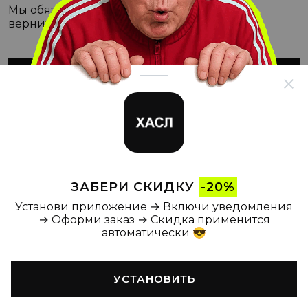
Мы обязательно с этим разберёмся, а пока
вернитесь на Главную
ВЕРНУТЬСЯ НА ГЛАВНУЮ
ЗАБЕРИ СКИДКУ
-20%
Установи приложение → Включи уведомления
→ Оформи заказ → Скидка применится
автоматически 😎
УСТАНОВИТЬ
Главная
Каталог
Корзина
Новости
Профиль