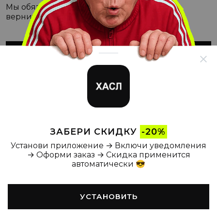
Мы обязательно с этим разберёмся, а пока
вернитесь на Главную
ВЕРНУТЬСЯ НА ГЛАВНУЮ
ЗАБЕРИ СКИДКУ
-20%
Установи приложение → Включи уведомления
→ Оформи заказ → Скидка применится
автоматически 😎
УСТАНОВИТЬ
Главная
Каталог
Корзина
Новости
Профиль