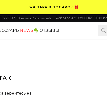
3-Я ПАРА В ПОДАРОК 🎁
0) 777-97-10
Работаем с 07:00 до 19:00 п
звонок бесплатный
ПЛАТИТЕ ЧАСТЯМИ. НОСИТЕ СРАЗУ 🛒
ЕССУАРЫ
NEWS
☘️ ОТЗЫВЫ
ТАК
ка вернитесь на