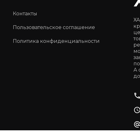
Контакты
ХА
кр
Пользовательское соглашение
це
то
Политика конфиденциальности
ре
мо
за
по
А 
до