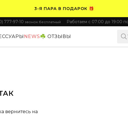
3-Я ПАРА В ПОДАРОК 🎁
0) 777-97-10
Работаем с 07:00 до 19:00 п
звонок бесплатный
ПЛАТИТЕ ЧАСТЯМИ. НОСИТЕ СРАЗУ 🛒
ЕССУАРЫ
NEWS
☘️ ОТЗЫВЫ
ТАК
ка вернитесь на