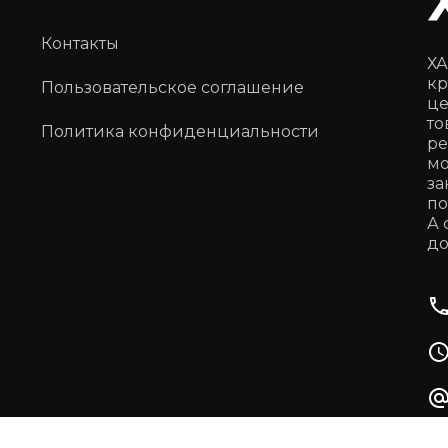
Контакты
ХА
кр
Пользовательское соглашение
це
то
Политика конфиденциальности
ре
мо
за
по
А 
до