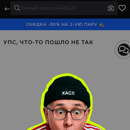
СКИДКА -50% НА 2-УЮ ПАРУ 💫
3-Я ПАРА В ПОДАРОК 🎁
УПС, ЧТО-ТО ПОШЛО НЕ ТАК