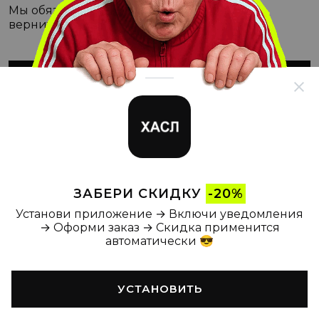
Мы обязательно с этим разберёмся, а пока
вернитесь на Главную
ВЕРНУТЬСЯ НА ГЛАВНУЮ
ЗАБЕРИ СКИДКУ
-20%
Установи приложение → Включи уведомления
→ Оформи заказ → Скидка применится
автоматически 😎
УСТАНОВИТЬ
Главная
Каталог
Корзина
Новости
Профиль