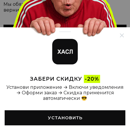
Мы обязательно с этим разберёмся, а пока
вернитесь на Главную
ВЕРНУТЬСЯ НА ГЛАВНУЮ
ЗАБЕРИ СКИДКУ
-20%
Установи приложение → Включи уведомления
→ Оформи заказ → Скидка применится
автоматически 😎
УСТАНОВИТЬ
Главная
Каталог
Корзина
Новости
Профиль