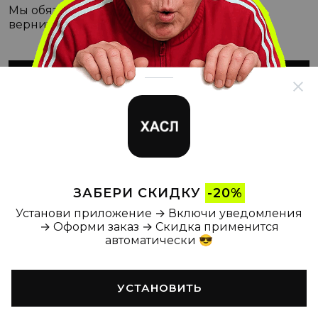
Мы обязательно с этим разберёмся, а пока
вернитесь на Главную
ВЕРНУТЬСЯ НА ГЛАВНУЮ
ЗАБЕРИ СКИДКУ
-20%
Установи приложение → Включи уведомления
→ Оформи заказ → Скидка применится
автоматически 😎
УСТАНОВИТЬ
Главная
Каталог
Корзина
Новости
Профиль