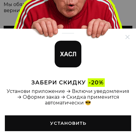
Мы обязательно с этим разберёмся, а пока
вернитесь на Главную
ВЕРНУТЬСЯ НА ГЛАВНУЮ
ЗАБЕРИ СКИДКУ
-20%
Установи приложение → Включи уведомления
→ Оформи заказ → Скидка применится
автоматически 😎
УСТАНОВИТЬ
Главная
Каталог
Корзина
Новости
Профиль