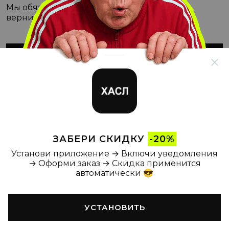
Мы обязательно с этим разберёмся, а пока
вернитесь на Главную
ВЕРНУТЬСЯ НА ГЛАВНУЮ
ЗАБЕРИ СКИДКУ
-20%
Установи приложение → Включи уведомления
→ Оформи заказ → Скидка применится
автоматически 😎
УСТАНОВИТЬ
Главная
Каталог
Корзина
Новости
Профиль