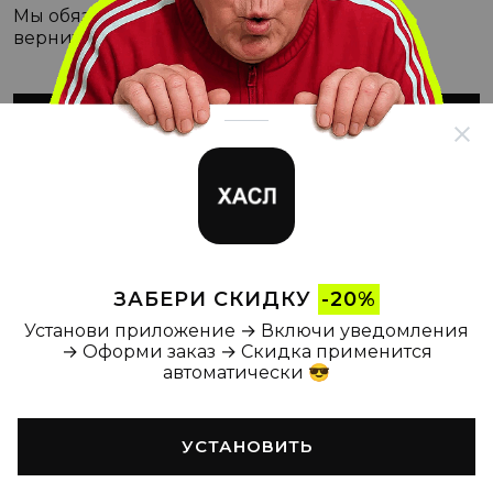
Мы обязательно с этим разберёмся, а пока
вернитесь на Главную
ВЕРНУТЬСЯ НА ГЛАВНУЮ
ЗАБЕРИ СКИДКУ
-20%
Установи приложение → Включи уведомления
→ Оформи заказ → Скидка применится
автоматически 😎
УСТАНОВИТЬ
Главная
Каталог
Корзина
Новости
Профиль