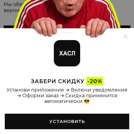
Мы обязательно с этим разберёмся, а пока
вернитесь на Главную
ВЕРНУТЬСЯ НА ГЛАВНУЮ
ЗАБЕРИ СКИДКУ
-20%
Установи приложение → Включи уведомления
→ Оформи заказ → Скидка применится
автоматически 😎
УСТАНОВИТЬ
Главная
Каталог
Корзина
Новости
Профиль