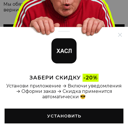
Мы обязательно с этим разберёмся, а пока
вернитесь на Главную
ВЕРНУТЬСЯ НА ГЛАВНУЮ
ЗАБЕРИ СКИДКУ
-20%
Установи приложение → Включи уведомления
→ Оформи заказ → Скидка применится
автоматически 😎
УСТАНОВИТЬ
Главная
Каталог
Корзина
Новости
Профиль