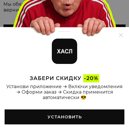
Мы обязательно с этим разберёмся, а пока
вернитесь на Главную
ВЕРНУТЬСЯ НА ГЛАВНУЮ
ЗАБЕРИ СКИДКУ
-20%
Установи приложение → Включи уведомления
→ Оформи заказ → Скидка применится
автоматически 😎
УСТАНОВИТЬ
Главная
Каталог
Корзина
Новости
Профиль