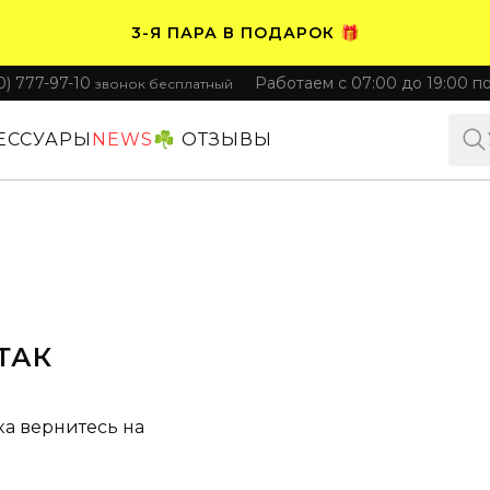
3-Я ПАРА В ПОДАРОК 🎁
0) 777-97-10
Работаем с 07:00 до 19:00 п
звонок бесплатный
ПЛАТИТЕ ЧАСТЯМИ. НОСИТЕ СРАЗУ 🛒
ЕССУАРЫ
NEWS
☘️ ОТЗЫВЫ
ТАК
ка вернитесь на