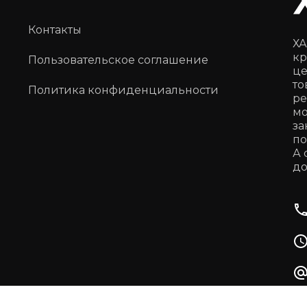
Контакты
ХА
кр
Пользовательское соглашение
це
то
Политика конфиденциальности
ре
мо
за
по
А 
до