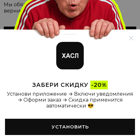
Мы обязательно с этим разберёмся, а пока
вернитесь на Главную
ВЕРНУТЬСЯ НА ГЛАВНУЮ
ЗАБЕРИ СКИДКУ
-20%
Установи приложение → Включи уведомления
→ Оформи заказ → Скидка применится
автоматически 😎
УСТАНОВИТЬ
Главная
Каталог
Корзина
Новости
Профиль