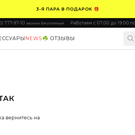
3-Я ПАРА В ПОДАРОК 🎁
0) 777-97-10
Работаем с 07:00 до 19:00 п
звонок бесплатный
ПЛАТИТЕ ЧАСТЯМИ. НОСИТЕ СРАЗУ 🛒
ЕССУАРЫ
NEWS
☘️ ОТЗЫВЫ
ТАК
ка вернитесь на