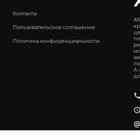
Контакты
ХА
кр
Пользовательское соглашение
це
то
Политика конфиденциальности
ре
мо
за
по
А 
до