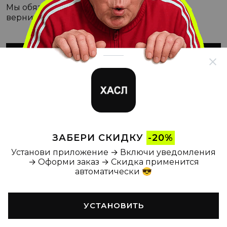
Мы обязательно с этим разберёмся, а пока
вернитесь на Главную
ВЕРНУТЬСЯ НА ГЛАВНУЮ
ЗАБЕРИ СКИДКУ
-20%
Установи приложение → Включи уведомления
→ Оформи заказ → Скидка применится
автоматически 😎
УСТАНОВИТЬ
Главная
Каталог
Корзина
Новости
Профиль