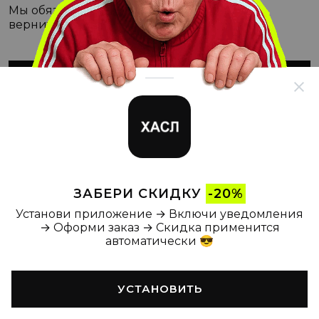
Мы обязательно с этим разберёмся, а пока
вернитесь на Главную
ВЕРНУТЬСЯ НА ГЛАВНУЮ
ЗАБЕРИ СКИДКУ
-20%
Установи приложение → Включи уведомления
→ Оформи заказ → Скидка применится
автоматически 😎
УСТАНОВИТЬ
Главная
Каталог
Корзина
Новости
Профиль