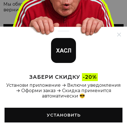
Мы обязательно с этим разберёмся, а пока
вернитесь на Главную
ВЕРНУТЬСЯ НА ГЛАВНУЮ
ЗАБЕРИ СКИДКУ
-20%
Установи приложение → Включи уведомления
→ Оформи заказ → Скидка применится
автоматически 😎
УСТАНОВИТЬ
Главная
Каталог
Корзина
Новости
Профиль