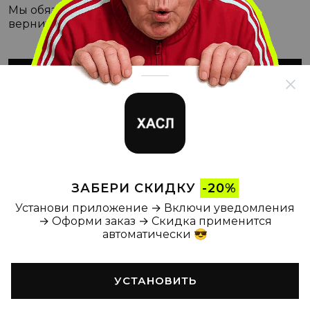
Мы обязательно с этим разберёмся, а пока
вернитесь на Главную
ВЕРНУТЬСЯ НА ГЛАВНУЮ
ЗАБЕРИ СКИДКУ
-20%
Установи приложение → Включи уведомления
→ Оформи заказ → Скидка применится
автоматически 😎
УСТАНОВИТЬ
Главная
Каталог
Корзина
Новости
Профиль